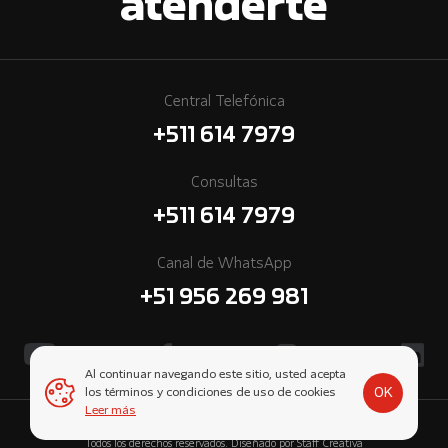
atenderte
Central Telefónica
+511 614 7979
Consultas
+511 614 7979
Canal de WhatsApp
+51 956 269 981
Al continuar navegando este sitio, usted acepta
OK
los términos y condiciones de uso de cookies
Leer más
© 2026 Cummins Perú, una empresa subsidiaria de Komatsu-Mitsui.
Todos los derechos reservados. Diseñado por
Staff Creativa