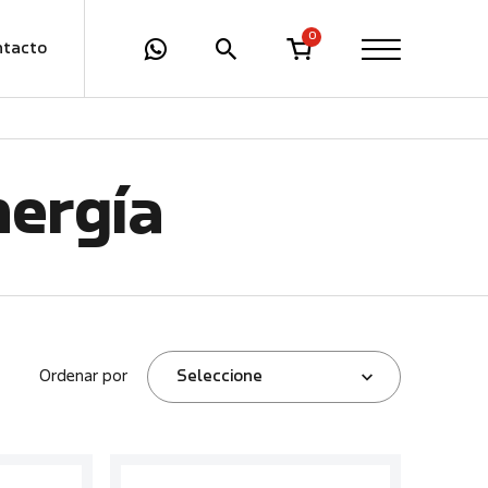
0
ntacto
nergía
Ordenar por
Seleccione