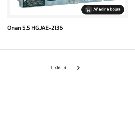
Añadir a bolsa
Onan 5.5 HGJAE-2136
1
de
3