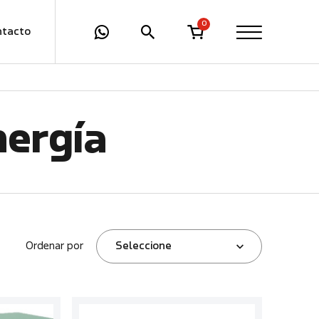
0
ntacto
nergía
Ordenar por
Seleccione