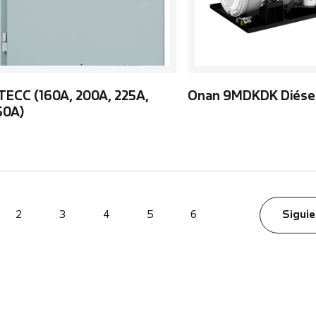
TECC (160A, 200A, 225A,
Onan 9MDKDK Diése
50A)
2
3
4
5
6
Siguie