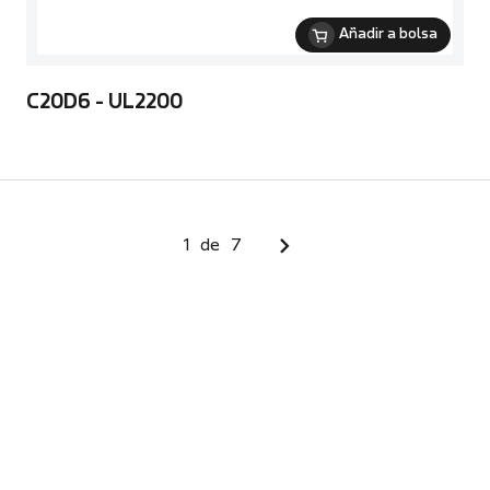
Añadir a bolsa
C20D6 - UL2200
1
de
7