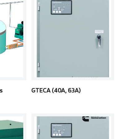
s
GTECA (40A, 63A)