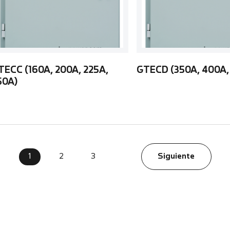
TECC (160A, 200A, 225A,
GTECD (350A, 400A,
50A)
1
2
3
Siguiente