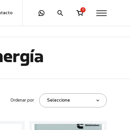
0
ntacto
nergía
Ordenar por
Seleccione