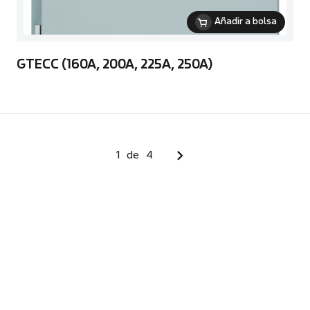
Añadir a bolsa
GTECC (160A, 200A, 225A, 250A)
1
de
4