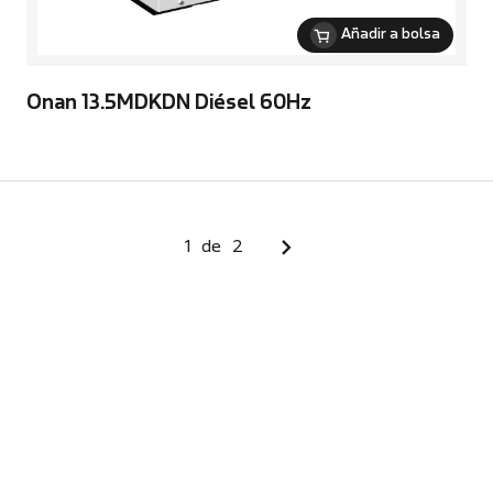
Añadir a bolsa
Onan 13.5MDKDN Diésel 60Hz
1
de
2