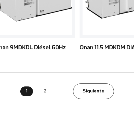
nan 9MDKDL Diésel 60Hz
Onan 11.5 MDKDM Di
1
2
Siguiente