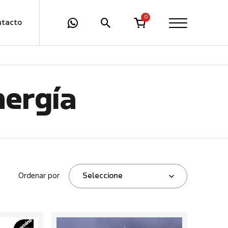
0
ntacto
nergía
Ordenar por
Seleccione