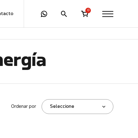
0
ntacto
nergía
Ordenar por
Seleccione