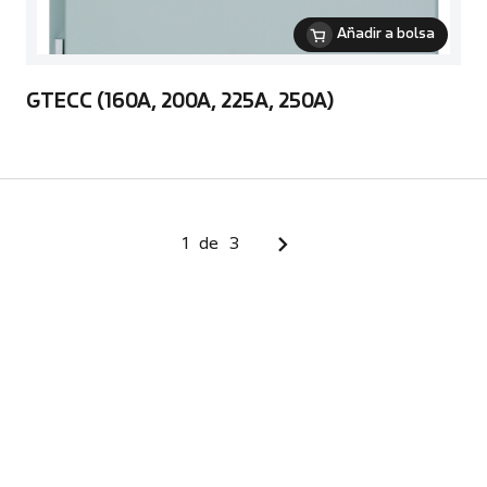
Añadir a bolsa
GTECC (160A, 200A, 225A, 250A)
1
de
3