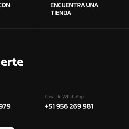
CON
ENCUENTRA UNA
TIENDA
erte
Canal de WhatsApp
7979
+51 956 269 981