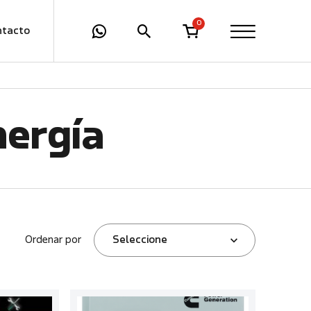
0
ntacto
nergía
Ordenar por
Seleccione