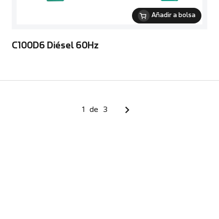
Añadir a bolsa
C100D6 Diésel 60Hz
1
de
3