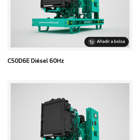
Añadir a bolsa
C50D6E Diésel 60Hz