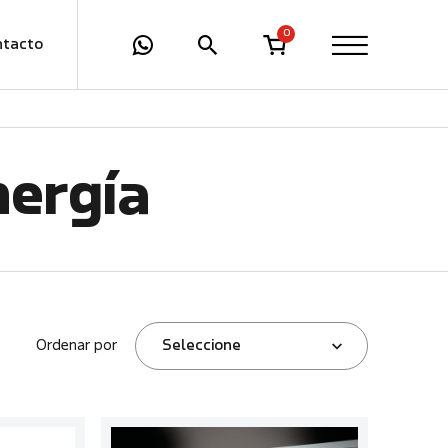
0
ntacto
nergía
Ordenar por
Seleccione