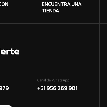
CON
ENCUENTRA UNA
TIENDA
erte
Canal de WhatsApp
7979
+51 956 269 981