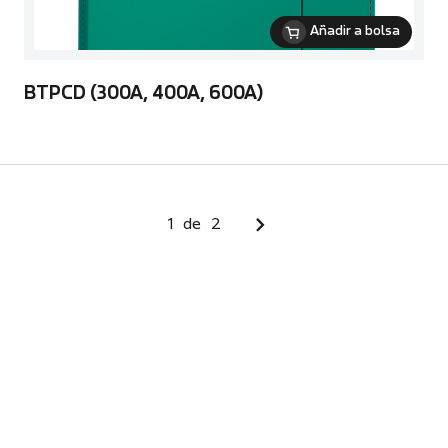
Añadir a bolsa
BTPCD (300A, 400A, 600A)
1
de
2