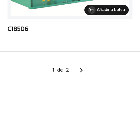
Añadir a bolsa
C185D6
1
de
2