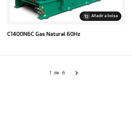
Añadir a bolsa
C1400N6C Gas Natural 60Hz
1
de
6