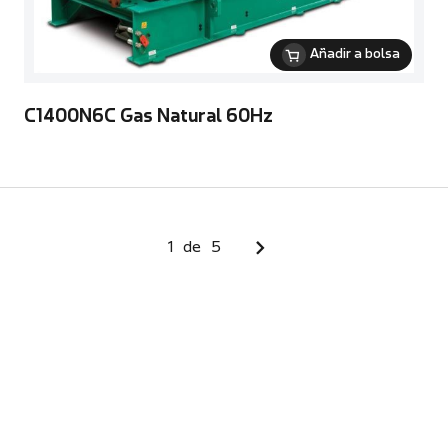
Añadir a bolsa
C1400N6C Gas Natural 60Hz
1
de
5