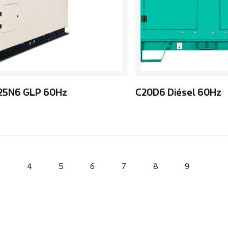
25N6 GLP 60Hz
C20D6 Diésel 60Hz
4
5
6
7
8
9