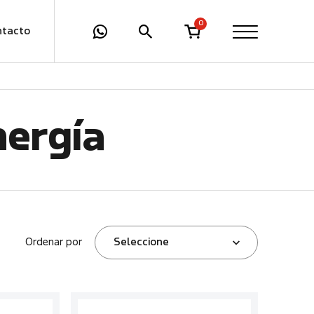
0
ntacto
nergía
Ordenar por
Seleccione