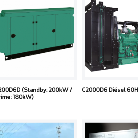
200D6D (Standby: 200kW /
C2000D6 Diésel 60
rime: 180kW)