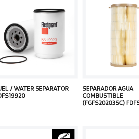
UEL / WATER SEPARATOR
SEPARADOR AGUA
DFS19920
COMBUSTIBLE
(FGFS20203SC) FDF