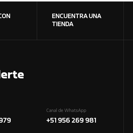
CON
ENCUENTRA UNA
TIENDA
erte
Canal de WhatsApp
7979
+51 956 269 981