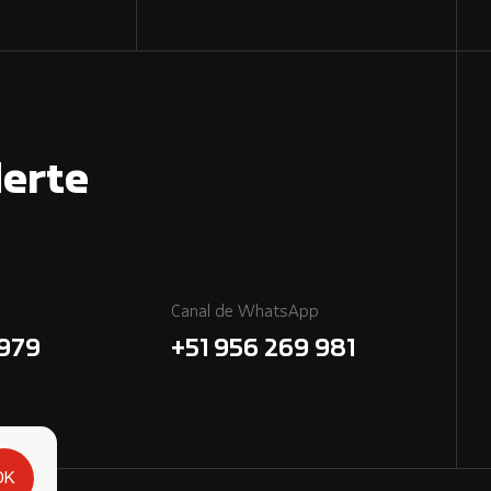
erte
Canal de WhatsApp
7979
+51 956 269 981
OK