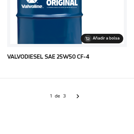
Añadir a bolsa
VALVODIESEL SAE 25W50 CF-4
1
de
3