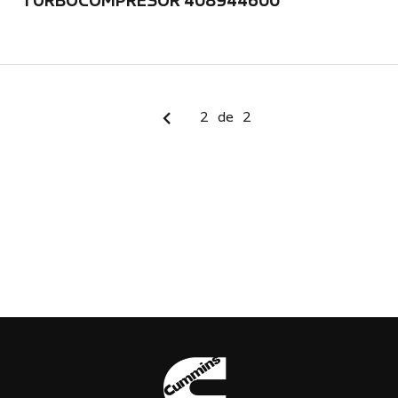
TURBOCOMPRESOR 408944600
2
de
2