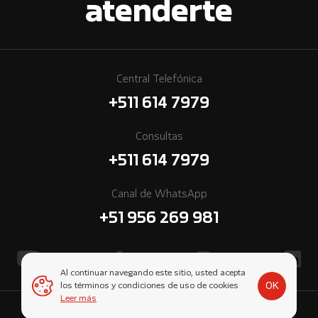
atenderte
Central Telefónica
+511 614 7979
Consultas
+511 614 7979
Canal de WhatsApp
+51 956 269 981
Al continuar navegando este sitio, usted acepta
OK
los términos y condiciones de uso de cookies
Leer más
© 2026 Cummins Perú, una empresa subsidiaria de Komatsu-Mitsui.