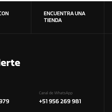
CON
ENCUENTRA UNA
TIENDA
erte
Canal de WhatsApp
7979
+51 956 269 981