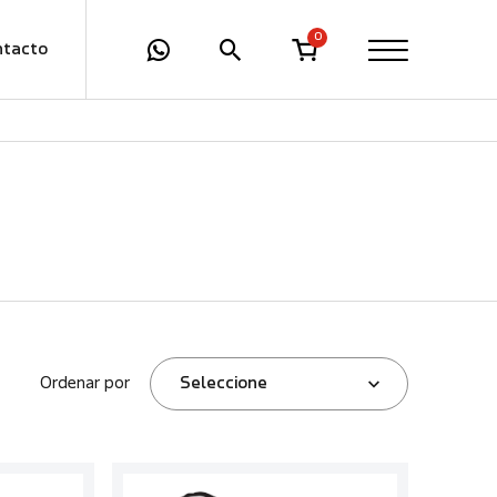
0
ntacto
Ordenar por
Seleccione