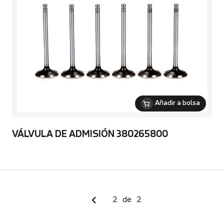
Añadir a bolsa
VÁLVULA DE ADMISIÓN 380265800
2
de
2