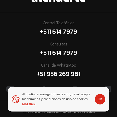
Central Telefónica
+511 614 7979
Consultas
+511 614 7979
Canal de WhatsApp
+51 956 269 981
Al continuar navegando este sitio, usted acepta
OK
los términos y condiciones de uso de cookies
Leer más
© 2026 Cummins Perú, una empresa subsidiaria de Komatsu-Mitsui.
Todos los derechos reservados. Diseñado por
Staff Creativa