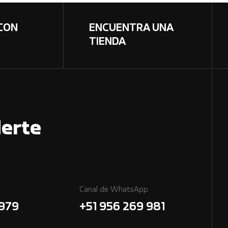
CON
ENCUENTRA UNA
TIENDA
erte
Canal de WhatsApp
7979
+51 956 269 981