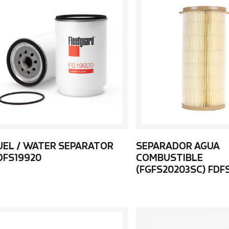
UEL / WATER SEPARATOR
SEPARADOR AGUA
DFS19920
COMBUSTIBLE
(FGFS20203SC) FDF