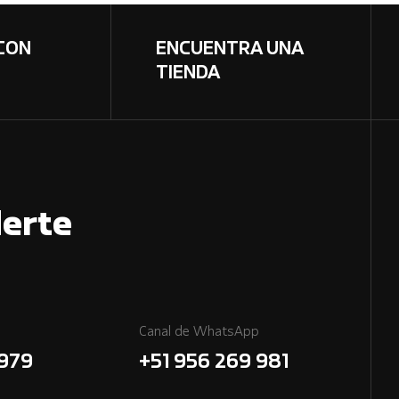
CON
ENCUENTRA UNA
TIENDA
erte
Canal de WhatsApp
7979
+51 956 269 981