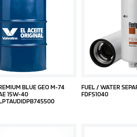
REMIUM BLUE GEO M-74
FUEL / WATER SEP
AE 15W-40
FDFS1040
LPTAUDIDPB745500