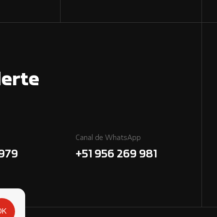
erte
Canal de WhatsApp
7979
+51 956 269 981
OK