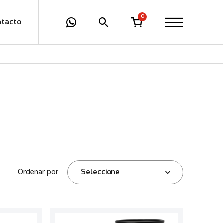
0
ntacto
Ordenar por
Seleccione