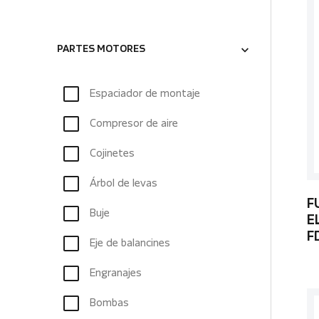
PARTES MOTORES
Espaciador de montaje
Compresor de aire
Cojinetes
Árbol de levas
F
Buje
E
F
Eje de balancines
Engranajes
Bombas