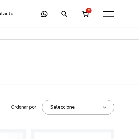
0
ntacto
Ordenar por
Seleccione