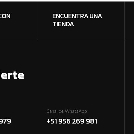
CON
ENCUENTRA UNA
TIENDA
erte
Canal de WhatsApp
7979
+51 956 269 981