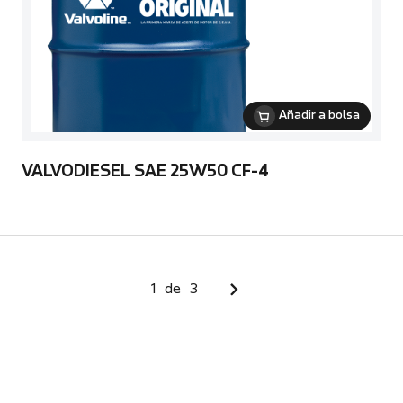
Añadir a bolsa
VALVODIESEL SAE 25W50 CF-4
1
de
3