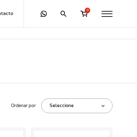
0
ntacto
Ordenar por
Seleccione