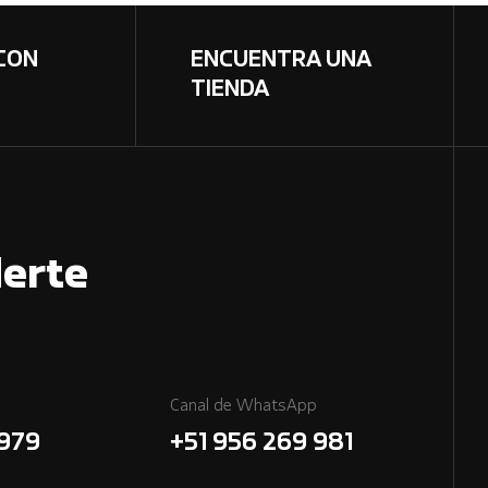
CON
ENCUENTRA UNA
TIENDA
erte
Canal de WhatsApp
7979
+51 956 269 981