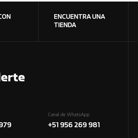
CON
ENCUENTRA UNA
TIENDA
erte
Canal de WhatsApp
7979
+51 956 269 981