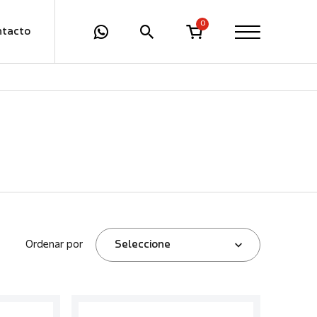
0
ntacto
Ordenar por
Seleccione