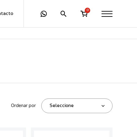
0
ntacto
Ordenar por
Seleccione