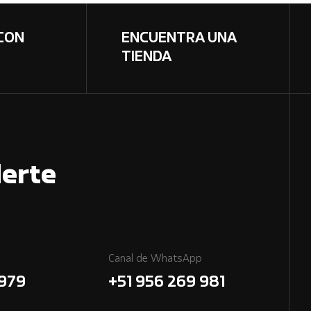
CON
ENCUENTRA UNA
TIENDA
erte
Canal de WhatsApp
7979
+51 956 269 981