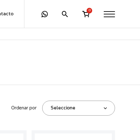
0
ntacto
Ordenar por
Seleccione