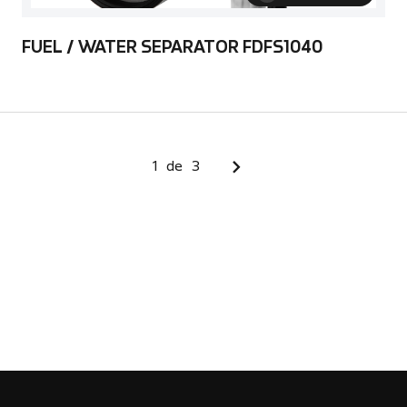
FUEL / WATER SEPARATOR FDFS1040
1
de
3