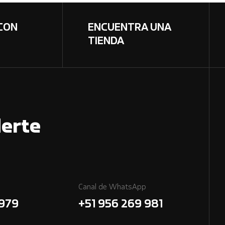
CON
ENCUENTRA UNA
TIENDA
erte
Canal de WhatsApp
7979
+51 956 269 981