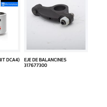
NIT DCA4)
EJE DE BALANCINES
317677300