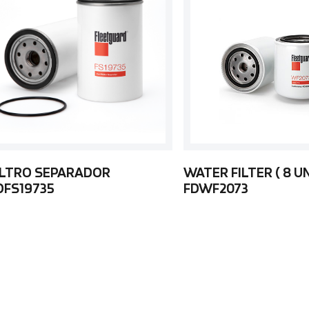
ILTRO SEPARADOR
WATER FILTER ( 8 U
DFS19735
FDWF2073