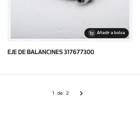
Añadir a bolsa
EJE DE BALANCINES 317677300
1
de
2