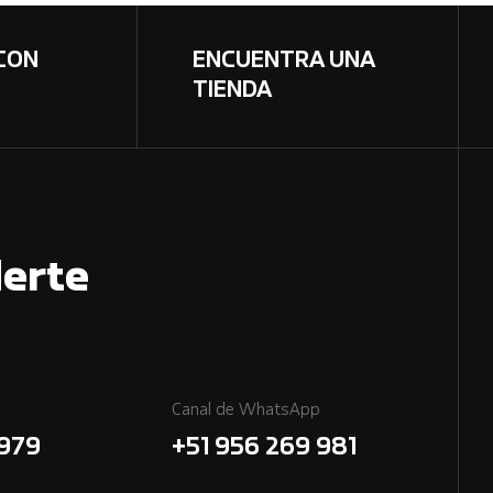
CON
ENCUENTRA UNA
TIENDA
erte
Canal de WhatsApp
7979
+51 956 269 981