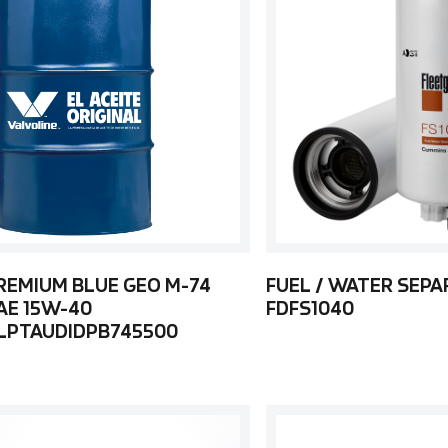
REMIUM BLUE GEO M-74
FUEL / WATER SEP
AE 15W-40
FDFS1040
LPTAUDIDPB745500