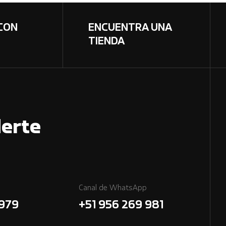
CON
ENCUENTRA UNA
TIENDA
erte
Canal de WhatsApp
7979
+51 956 269 981