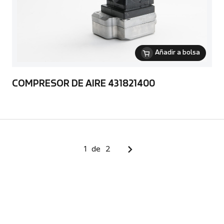
Añadir a bolsa
COMPRESOR DE AIRE 431821400
1
de
2