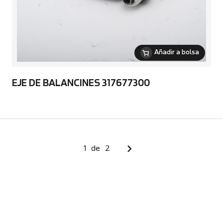
Añadir a bolsa
EJE DE BALANCINES 317677300
1
de
2