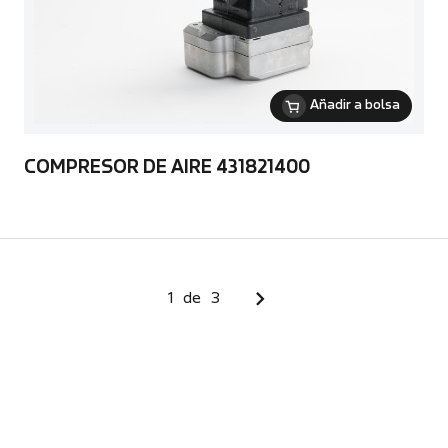
Añadir a bolsa
COMPRESOR DE AIRE 431821400
1
de
3