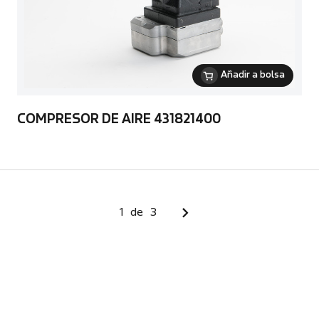
Añadir a bolsa
COMPRESOR DE AIRE 431821400
1
de
3