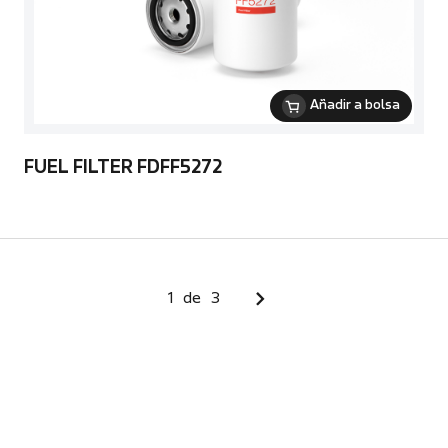
Añadir a bolsa
FUEL FILTER FDFF5272
1
de
3