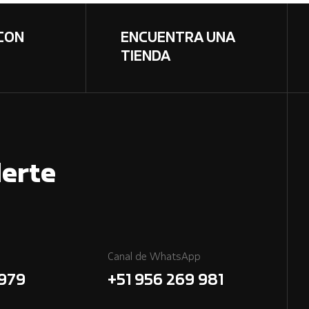
CON
ENCUENTRA UNA
TIENDA
erte
Canal de WhatsApp
7979
+51 956 269 981