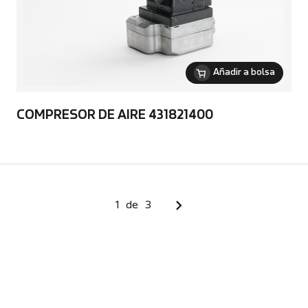
Añadir a bolsa
COMPRESOR DE AIRE 431821400
1
de
3