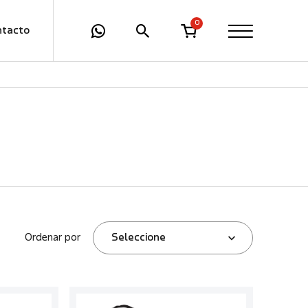
0
ntacto
Ordenar por
Seleccione