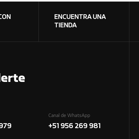
CON
ENCUENTRA UNA
TIENDA
erte
Canal de WhatsApp
7979
+51 956 269 981