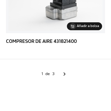
Añadir a bolsa
COMPRESOR DE AIRE 431821400
1
de
3