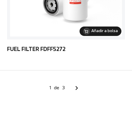
Añadir a bolsa
FUEL FILTER FDFF5272
1
de
3